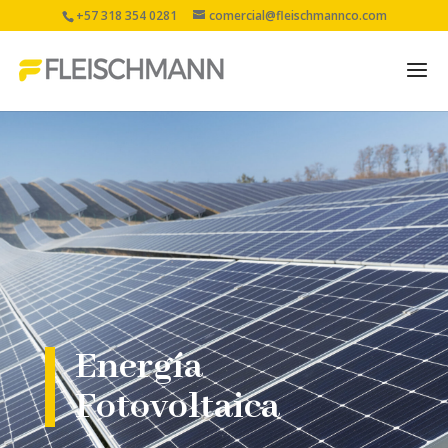
+57 318 354 0281
comercial@fleischmannco.com
Energía solar fotovoltaica par
Energía
Fotovoltaica