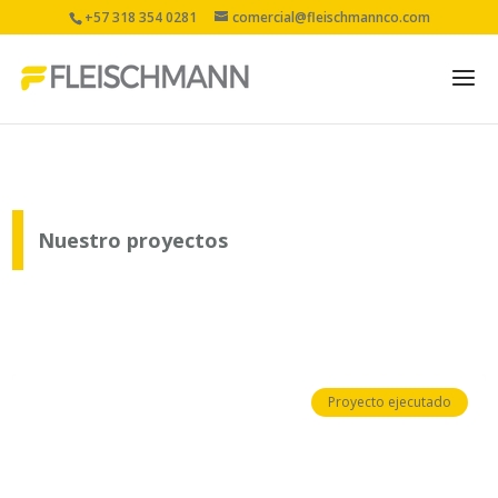
+57 318 354 0281
comercial@fleischmannco.com
Proyectos de ingeniería MEP e
Nuestro proyectos
Proyecto ejecutado