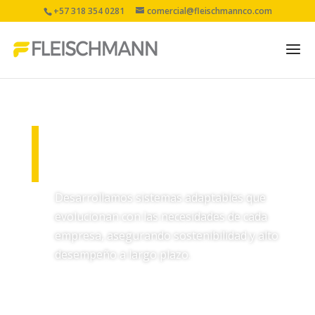
+57 318 354 0281
comercial@fleischmannco.com
Servicios y mantenimiento de i
Servicios y
mantenimiento
Desarrollamos sistemas adaptables que
evolucionan con las necesidades de cada
empresa, asegurando sostenibilidad y alto
desempeño a largo plazo.