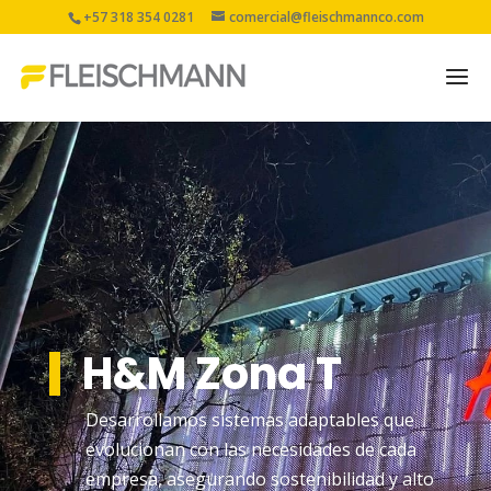
+57 318 354 0281
comercial@fleischmannco.com
Proyecto Zona T
H&M Zona T
Desarrollamos sistemas adaptables que
evolucionan con las necesidades de cada
empresa, asegurando sostenibilidad y alto